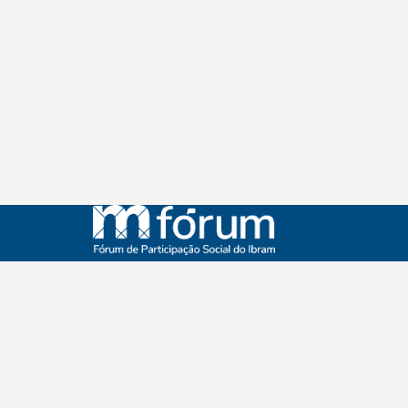
Instagram
Youtube
Facebook
X
WhatsApp
(re)Conexões
Plano Nacional Setorial de Museus
Fórum Nacional de Museus
Notícias
Login