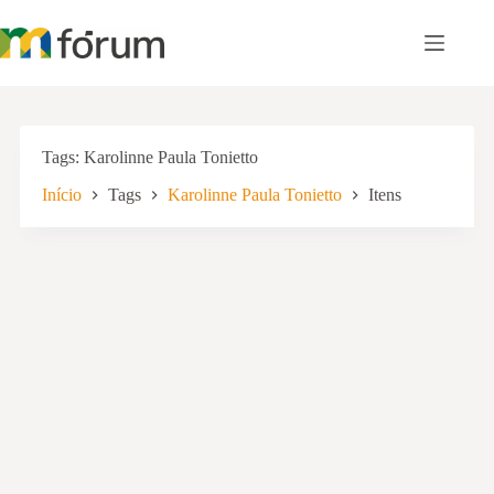
Pular
para
o
conteúdo
Tags
Karolinne Paula Tonietto
Início
Tags
Karolinne Paula Tonietto
Itens