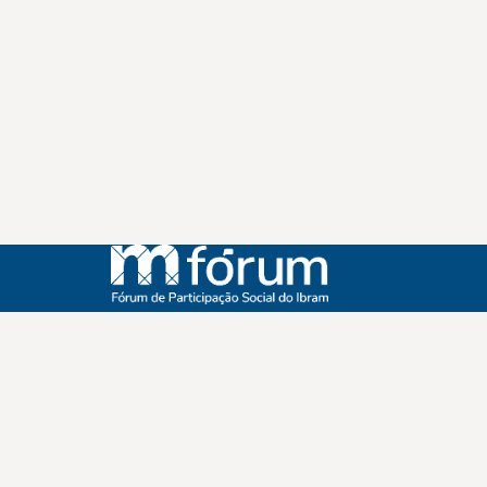
Instagram
Youtube
Facebook
X
WhatsApp
(re)Conexões
Plano Nacional Setorial de Museus
Fórum Nacional de Museus
Notícias
Login