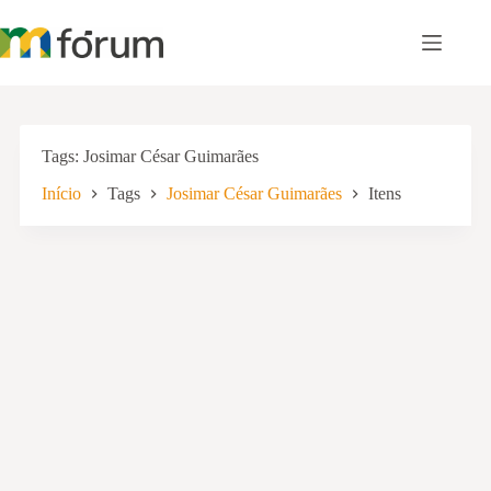
Pular
para
o
conteúdo
Tags
Josimar César Guimarães
Início
Tags
Josimar César Guimarães
Itens