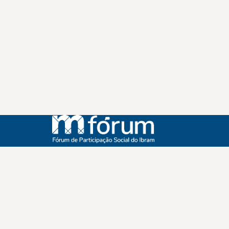
Instagram
Youtube
Facebook
X
WhatsApp
(re)Conexões
Plano Nacional Setorial de Museus
Fórum Nacional de Museus
Notícias
Login