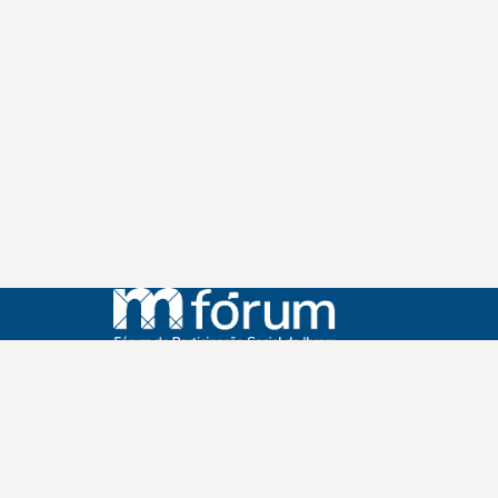
Instagram
Youtube
Facebook
X
WhatsApp
(re)Conexões
Plano Nacional Setorial de Museus
Fórum Nacional de Museus
Notícias
Login