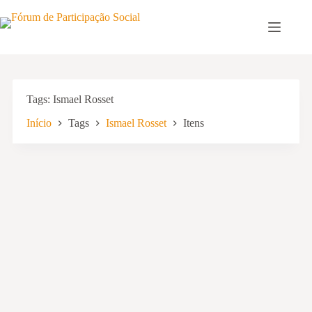
Pular
para
o
conteúdo
Tags
Ismael Rosset
Início
Tags
Ismael Rosset
Itens