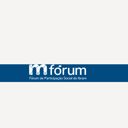
Instagram
Youtube
Facebook
X
WhatsApp
(re)Conexões
Plano Nacional Setorial de Museus
Fórum Nacional de Museus
Notícias
Login