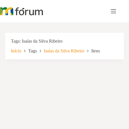
Pular
para
o
conteúdo
Tags
Isaías da Silva Ribeiro
Início
Tags
Isaías da Silva Ribeiro
Itens