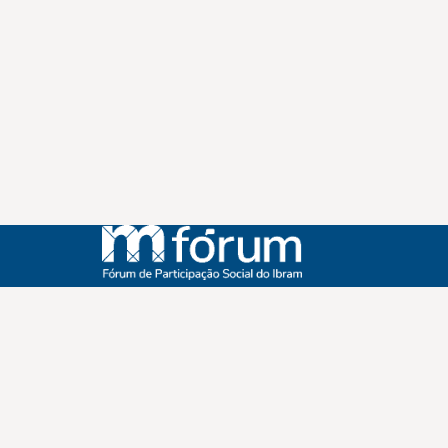
Instagram
Youtube
Facebook
X
WhatsApp
(re)Conexões
Plano Nacional Setorial de Museus
Fórum Nacional de Museus
Notícias
Login