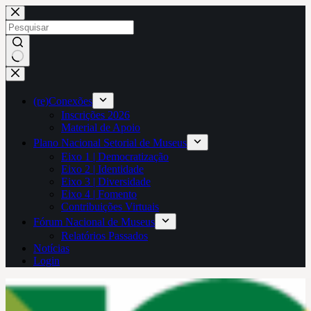
Pular
para
o
conteúdo
Sem
resultados
(re)Conexões
Inscrições 2026
Material de Apoio
Plano Nacional Setorial de Museus
Eixo 1 | Democratização
Eixo 2 | Identidade
Eixo 3 | Diversidade
Eixo 4 | Fomento
Contribuições Virtuais
Fórum Nacional de Museus
Relatórios Passados
Notícias
Login