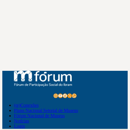
Instagram
Youtube
Facebook
X
WhatsApp
(re)Conexões
Plano Nacional Setorial de Museus
Fórum Nacional de Museus
Notícias
Login