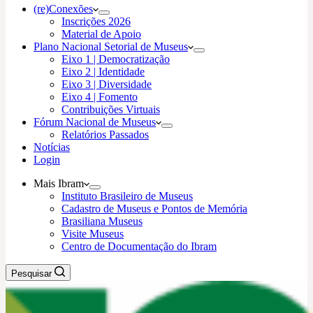
(re)Conexões
Inscrições 2026
Material de Apoio
Plano Nacional Setorial de Museus
Eixo 1 | Democratização
Eixo 2 | Identidade
Eixo 3 | Diversidade
Eixo 4 | Fomento
Contribuições Virtuais
Fórum Nacional de Museus
Relatórios Passados
Notícias
Login
Mais Ibram
Instituto Brasileiro de Museus
Cadastro de Museus e Pontos de Memória
Brasiliana Museus
Visite Museus
Centro de Documentação do Ibram
Pesquisar