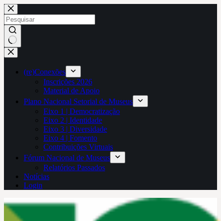
Pular
para
o
conteúdo
Sem
resultados
(re)Conexões
Inscrições 2026
Material de Apoio
Plano Nacional Setorial de Museus
Eixo 1 | Democratização
Eixo 2 | Identidade
Eixo 3 | Diversidade
Eixo 4 | Fomento
Contribuições Virtuais
Fórum Nacional de Museus
Relatórios Passados
Notícias
Login