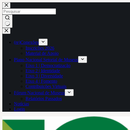
Pular
para
o
conteúdo
Sem
resultados
(re)Conexões
Inscrições 2026
Material de Apoio
Plano Nacional Setorial de Museus
Eixo 1 | Democratização
Eixo 2 | Identidade
Eixo 3 | Diversidade
Eixo 4 | Fomento
Contribuições Virtuais
Fórum Nacional de Museus
Relatórios Passados
Notícias
Login