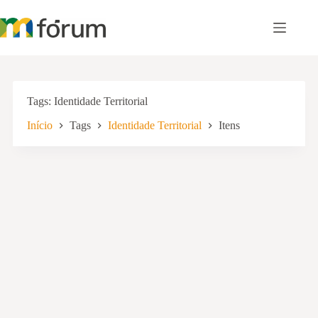
Pular
para
o
conteúdo
Tags
Identidade Territorial
Início
Tags
Identidade Territorial
Itens