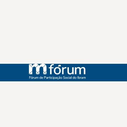
Instagram
Youtube
Facebook
X
WhatsApp
(re)Conexões
Plano Nacional Setorial de Museus
Fórum Nacional de Museus
Notícias
Login