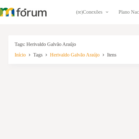
Pular
para
(re)Conexões
Plano Nac
o
conteúdo
Tags
Herivaldo Galvão Araújo
Início
Tags
Herivaldo Galvão Araújo
Itens