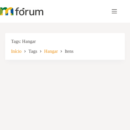
Pular
para
o
conteúdo
Tags
Hangar
Início
Tags
Hangar
Itens