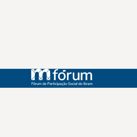
Instagram
Youtube
Facebook
X
WhatsApp
(re)Conexões
Plano Nacional Setorial de Museus
Fórum Nacional de Museus
Notícias
Login