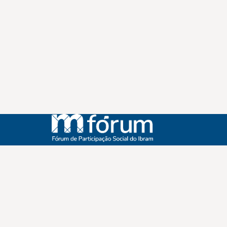
Instagram
Youtube
Facebook
X
WhatsApp
(re)Conexões
Plano Nacional Setorial de Museus
Fórum Nacional de Museus
Notícias
Login