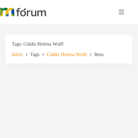
Pular
para
o
conteúdo
Tags
Gládis Helena Wolff
Início
Tags
Gládis Helena Wolff
Itens