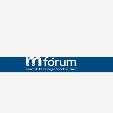
Instagram
Youtube
Facebook
X
WhatsApp
(re)Conexões
Plano Nacional Setorial de Museus
Fórum Nacional de Museus
Notícias
Login