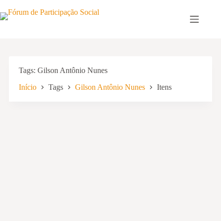
Pular
para
o
conteúdo
Tags
Gilson Antônio Nunes
Início
Tags
Gilson Antônio Nunes
Itens