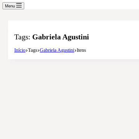
Menu
Tags
Gabriela Agustini
Início
Tags
Gabriela Agustini
Itens