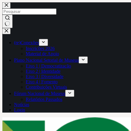
Pular
para
o
conteúdo
Sem
resultados
(re)Conexões
Inscrições 2026
Material de Apoio
Plano Nacional Setorial de Museus
Eixo 1 | Democratização
Eixo 2 | Identidade
Eixo 3 | Diversidade
Eixo 4 | Fomento
Contribuições Virtuais
Fórum Nacional de Museus
Relatórios Passados
Notícias
Login