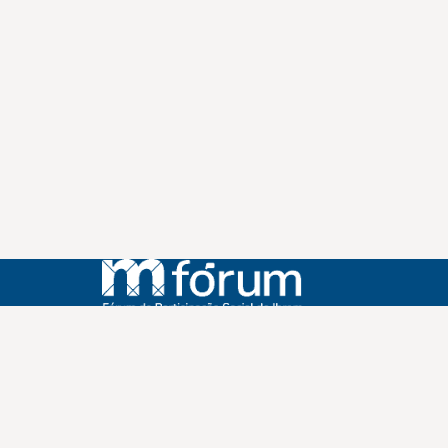
Instagram
Youtube
Facebook
X
WhatsApp
(re)Conexões
Plano Nacional Setorial de Museus
Fórum Nacional de Museus
Notícias
Login