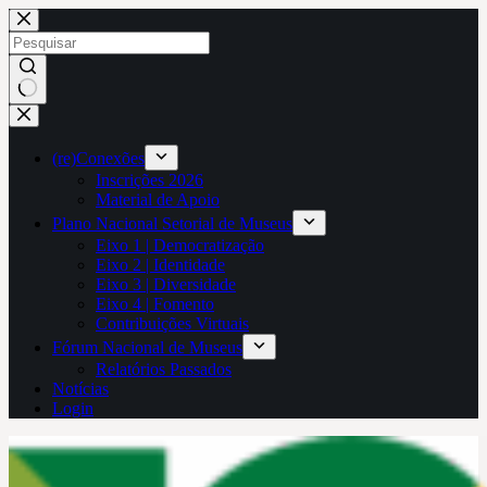
Pular
para
o
conteúdo
Sem
resultados
(re)Conexões
Inscrições 2026
Material de Apoio
Plano Nacional Setorial de Museus
Eixo 1 | Democratização
Eixo 2 | Identidade
Eixo 3 | Diversidade
Eixo 4 | Fomento
Contribuições Virtuais
Fórum Nacional de Museus
Relatórios Passados
Notícias
Login