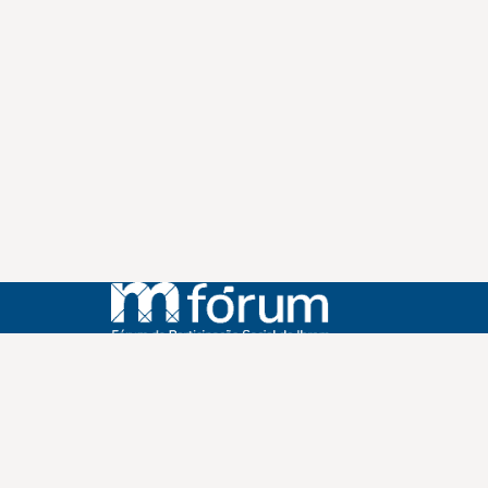
Instagram
Youtube
Facebook
X
WhatsApp
(re)Conexões
Plano Nacional Setorial de Museus
Fórum Nacional de Museus
Notícias
Login