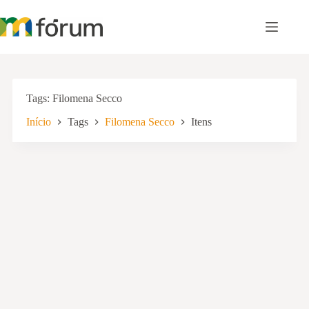
Pular
para
o
conteúdo
Tags
Filomena Secco
Início
Tags
Filomena Secco
Itens