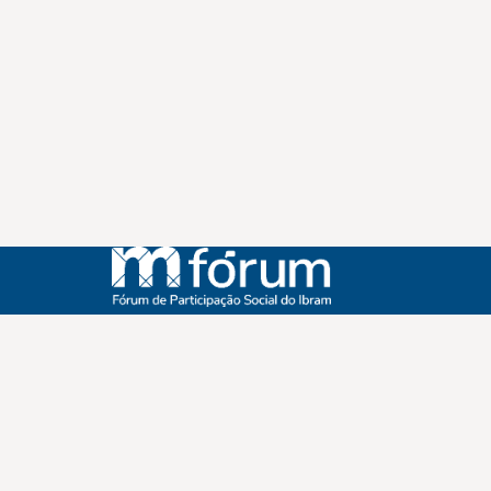
Instagram
Youtube
Facebook
X
WhatsApp
(re)Conexões
Plano Nacional Setorial de Museus
Fórum Nacional de Museus
Notícias
Login