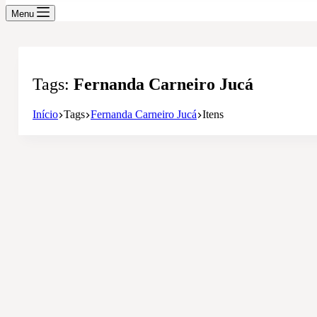
Menu
Tags
Fernanda Carneiro Jucá
Início
Tags
Fernanda Carneiro Jucá
Itens