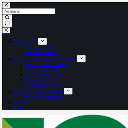
Pular
para
o
conteúdo
Sem
resultados
(re)Conexões
Inscrições 2026
Material de Apoio
Plano Nacional Setorial de Museus
Eixo 1 | Democratização
Eixo 2 | Identidade
Eixo 3 | Diversidade
Eixo 4 | Fomento
Contribuições Virtuais
Fórum Nacional de Museus
Relatórios Passados
Notícias
Login