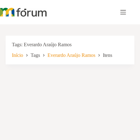
Pular
para
o
conteúdo
Tags
Everardo Araújo Ramos
Início
Tags
Everardo Araújo Ramos
Itens