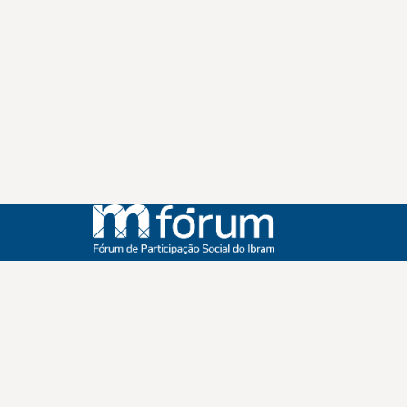
Instagram
Youtube
Facebook
X
WhatsApp
(re)Conexões
Plano Nacional Setorial de Museus
Fórum Nacional de Museus
Notícias
Login