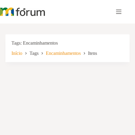
Pular
para
o
conteúdo
Tags
Encaminhamentos
Início
Tags
Encaminhamentos
Itens