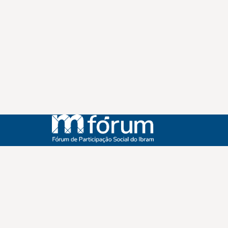
Instagram
Youtube
Facebook
X
WhatsApp
(re)Conexões
Plano Nacional Setorial de Museus
Fórum Nacional de Museus
Notícias
Login