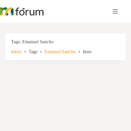
Pular
para
o
conteúdo
Tags
Emanuel Sancho
Início
Tags
Emanuel Sancho
Itens