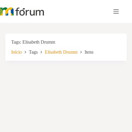
Pular
para
o
conteúdo
Tags
Elisabeth Drumm
Início
Tags
Elisabeth Drumm
Itens