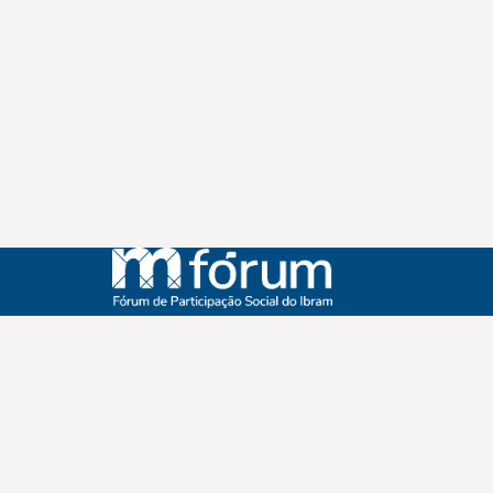
Instagram
Youtube
Facebook
X
WhatsApp
(re)Conexões
Plano Nacional Setorial de Museus
Fórum Nacional de Museus
Notícias
Login