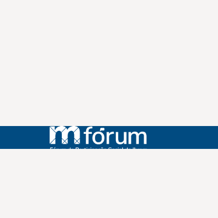
Instagram
Youtube
Facebook
X
WhatsApp
(re)Conexões
Plano Nacional Setorial de Museus
Fórum Nacional de Museus
Notícias
Login