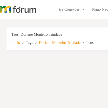
Pular
para
(re)Conexões
Plano Nac
o
conteúdo
Tags
Doriene Monteiro Trindade
Início
Tags
Doriene Monteiro Trindade
Itens