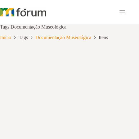
Pular
para
o
conteúdo
Tags
Documentação Museológica
Início
Tags
Documentação Museológica
Itens