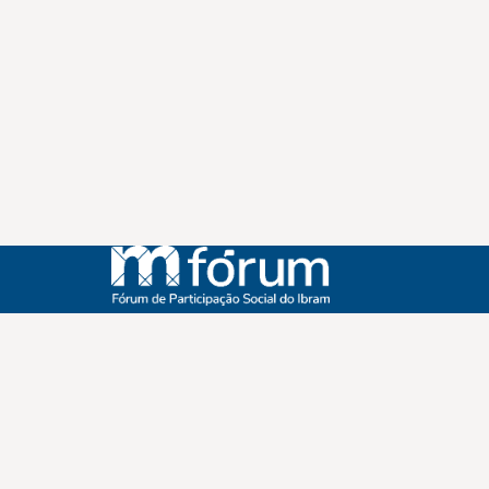
Instagram
Youtube
Facebook
X
WhatsApp
(re)Conexões
Plano Nacional Setorial de Museus
Fórum Nacional de Museus
Notícias
Login