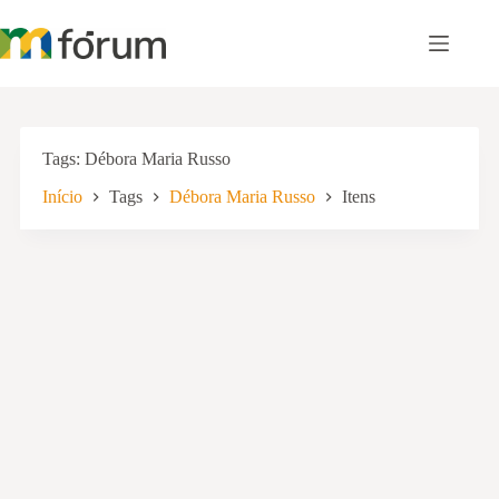
Pular
para
o
conteúdo
Tags
Débora Maria Russo
Início
Tags
Débora Maria Russo
Itens