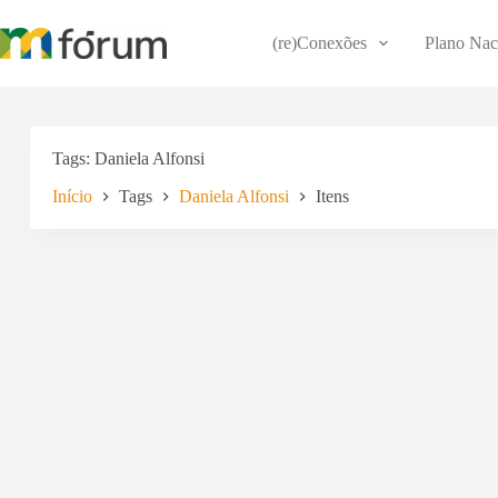
Pular
para
(re)Conexões
Plano Nac
o
conteúdo
Tags
Daniela Alfonsi
Início
Tags
Daniela Alfonsi
Itens