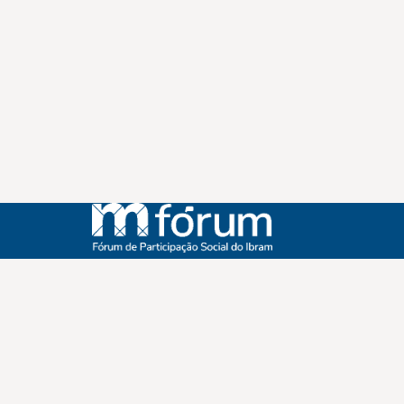
Instagram
Youtube
Facebook
X
WhatsApp
(re)Conexões
Plano Nacional Setorial de Museus
Fórum Nacional de Museus
Notícias
Login