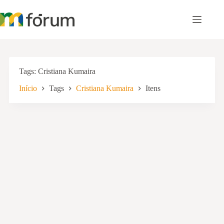
Pular
para
o
conteúdo
Tags
Cristiana Kumaira
Início
Tags
Cristiana Kumaira
Itens