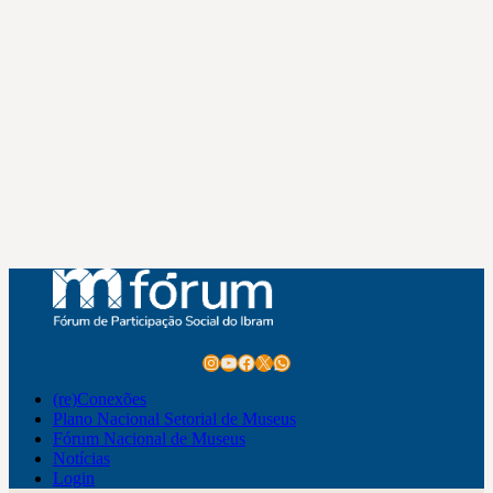
Instagram
Youtube
Facebook
X
WhatsApp
(re)Conexões
Plano Nacional Setorial de Museus
Fórum Nacional de Museus
Notícias
Login