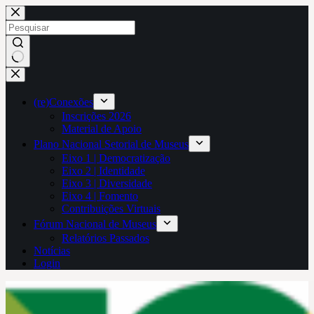
Pular
para
o
conteúdo
Sem
resultados
(re)Conexões
Inscrições 2026
Material de Apoio
Plano Nacional Setorial de Museus
Eixo 1 | Democratização
Eixo 2 | Identidade
Eixo 3 | Diversidade
Eixo 4 | Fomento
Contribuições Virtuais
Fórum Nacional de Museus
Relatórios Passados
Notícias
Login