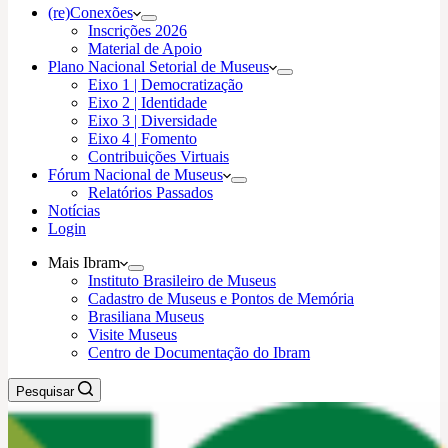
(re)Conexões
Inscrições 2026
Material de Apoio
Plano Nacional Setorial de Museus
Eixo 1 | Democratização
Eixo 2 | Identidade
Eixo 3 | Diversidade
Eixo 4 | Fomento
Contribuições Virtuais
Fórum Nacional de Museus
Relatórios Passados
Notícias
Login
Mais Ibram
Instituto Brasileiro de Museus
Cadastro de Museus e Pontos de Memória
Brasiliana Museus
Visite Museus
Centro de Documentação do Ibram
Pesquisar