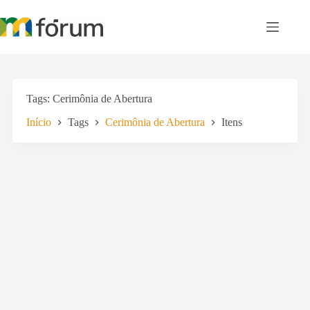
Pular
para
o
conteúdo
Tags
Cerimônia de Abertura
Início
Tags
Cerimônia de Abertura
Itens