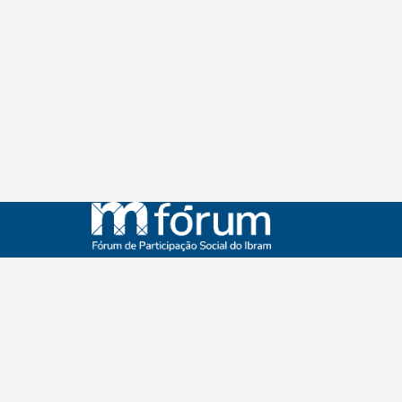
Instagram
Youtube
Facebook
X
WhatsApp
(re)Conexões
Plano Nacional Setorial de Museus
Fórum Nacional de Museus
Notícias
Login