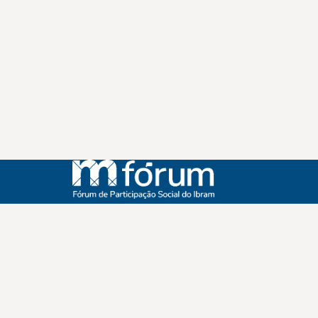
Instagram
Youtube
Facebook
X
WhatsApp
(re)Conexões
Plano Nacional Setorial de Museus
Fórum Nacional de Museus
Notícias
Login