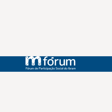
Instagram
Youtube
Facebook
X
WhatsApp
(re)Conexões
Plano Nacional Setorial de Museus
Fórum Nacional de Museus
Notícias
Login