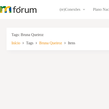
Pular
para
(re)Conexões
Plano Nac
o
conteúdo
Tags
Bruna Queiroz
Início
Tags
Bruna Queiroz
Itens