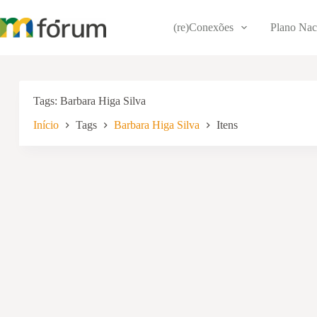
Pular
para
(re)Conexões
Plano Nac
o
conteúdo
Tags
Barbara Higa Silva
Início
Tags
Barbara Higa Silva
Itens