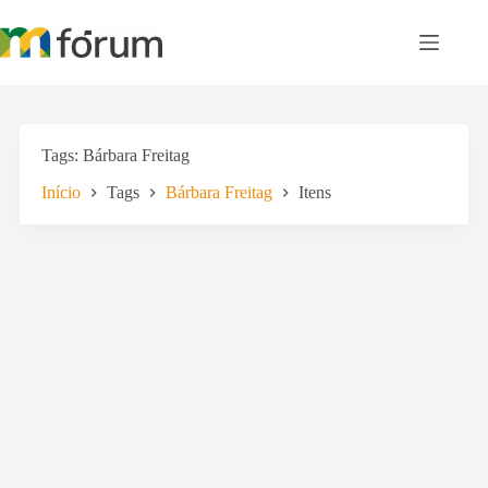
Pular
para
o
conteúdo
Tags
Bárbara Freitag
Início
Tags
Bárbara Freitag
Itens