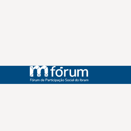
Instagram
Youtube
Facebook
X
WhatsApp
(re)Conexões
Plano Nacional Setorial de Museus
Fórum Nacional de Museus
Notícias
Login