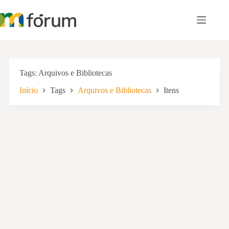
Pular
para
o
conteúdo
Tags
Arquivos e Bibliotecas
Início
Tags
Arquivos e Bibliotecas
Itens