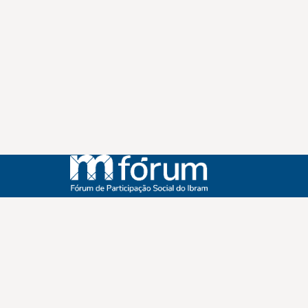
Instagram
Youtube
Facebook
X
WhatsApp
(re)Conexões
Plano Nacional Setorial de Museus
Fórum Nacional de Museus
Notícias
Login