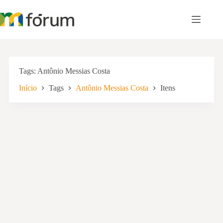
Pular
para
o
conteúdo
Tags
Antônio Messias Costa
Início
Tags
Antônio Messias Costa
Itens