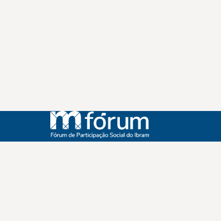
Instagram
Youtube
Facebook
X
WhatsApp
(re)Conexões
Plano Nacional Setorial de Museus
Fórum Nacional de Museus
Notícias
Login