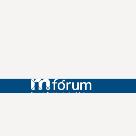
Instagram
Youtube
Facebook
X
WhatsApp
(re)Conexões
Plano Nacional Setorial de Museus
Fórum Nacional de Museus
Notícias
Login