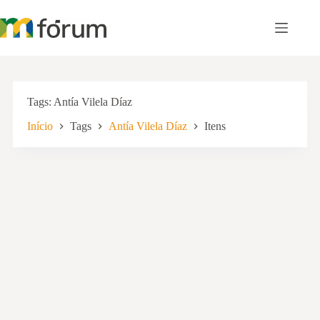
Pular
para
o
conteúdo
Tags
Antía Vilela Díaz
Início
Tags
Antía Vilela Díaz
Itens