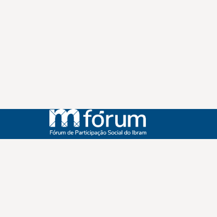
Instagram
Youtube
Facebook
X
WhatsApp
(re)Conexões
Plano Nacional Setorial de Museus
Fórum Nacional de Museus
Notícias
Login