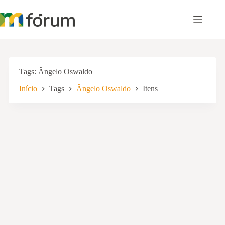
Pular
para
o
conteúdo
Tags
Ângelo Oswaldo
Início
Tags
Ângelo Oswaldo
Itens