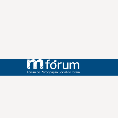
Instagram
Youtube
Facebook
X
WhatsApp
(re)Conexões
Plano Nacional Setorial de Museus
Fórum Nacional de Museus
Notícias
Login