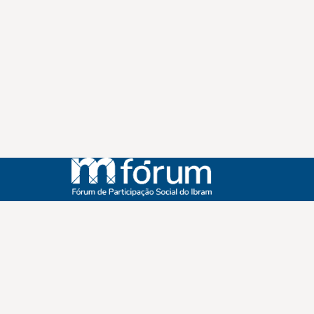
Instagram
Youtube
Facebook
X
WhatsApp
(re)Conexões
Plano Nacional Setorial de Museus
Fórum Nacional de Museus
Notícias
Login