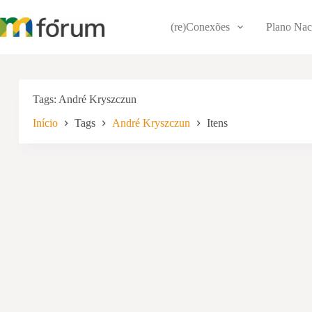
Pular
para
(re)Conexões
Plano Nac
o
conteúdo
Tags
André Kryszczun
Início
Tags
André Kryszczun
Itens