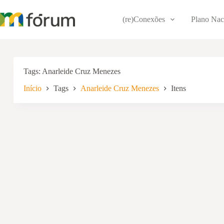
Pular
para
(re)Conexões
Plano Nac
o
conteúdo
Tags
Anarleide Cruz Menezes
Início
Tags
Anarleide Cruz Menezes
Itens