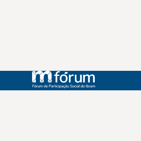
Instagram
Youtube
Facebook
X
WhatsApp
(re)Conexões
Plano Nacional Setorial de Museus
Fórum Nacional de Museus
Notícias
Login