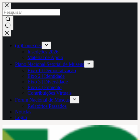
Pular
para
o
conteúdo
Sem
resultados
(re)Conexões
Inscrições 2026
Material de Apoio
Plano Nacional Setorial de Museus
Eixo 1 | Democratização
Eixo 2 | Identidade
Eixo 3 | Diversidade
Eixo 4 | Fomento
Contribuições Virtuais
Fórum Nacional de Museus
Relatórios Passados
Notícias
Login