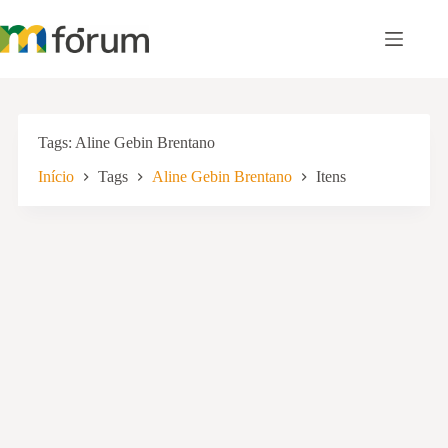
Pular
para
o
conteúdo
Tags
Aline Gebin Brentano
Início
Tags
Aline Gebin Brentano
Itens