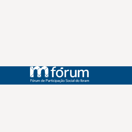
Instagram
Youtube
Facebook
X
WhatsApp
(re)Conexões
Plano Nacional Setorial de Museus
Fórum Nacional de Museus
Notícias
Login